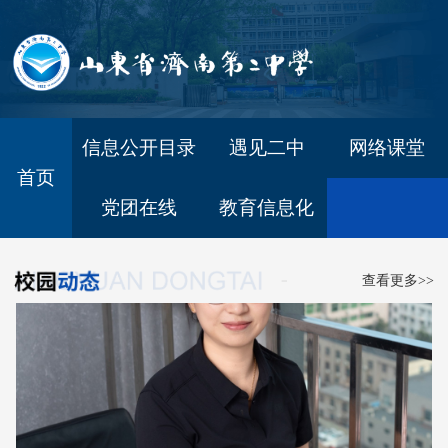
信息公开目录
遇见二中
网络课堂
首页
二中概况
他山之石
党团在线
教育信息化
师资力量
学习感悟
校友风采
课程网站
查看更多>>
对外交流
媒体聚焦
平安校园