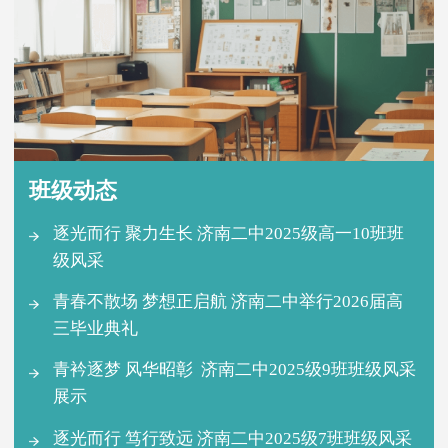
班级动态
逐光而行 聚力生长 济南二中2025级高一10班班
级风采
青春不散场 梦想正启航 济南二中举行2026届高
三毕业典礼
青衿逐梦 风华昭彰 济南二中2025级9班班级风采
展示
逐光而行 笃行致远 济南二中2025级7班班级风采