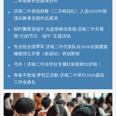
二年级家长会圆满召开
济南二中原创群舞《二月棉花红》入选2026中国
顶尖舞者全国作品展演
粽叶飘香迎端午 光盘惜粮传美德 济南二中开展
我“们的节日・端午”主题活动
专业组全国季军 济南二中代表队在2026全国腰旗
橄榄球公开赛（新昌站）再创辉煌
号外！济南二中法学社专属社标新鲜出炉啦！
青春不散场 梦想正启航 济南二中举行2026届高
三毕业典礼