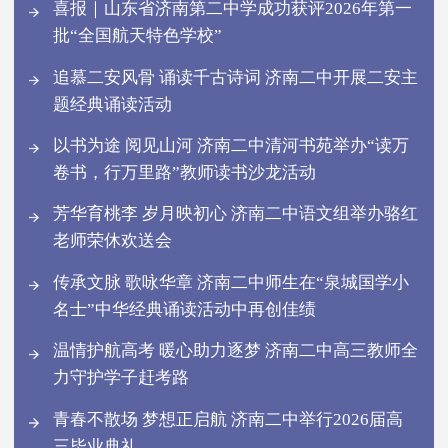
喜报｜山东省济南第二中学成功获评2026年第一
批“全国航天特色学校”
追慕二安风骨 诵读千古诗词 济南二中开展二安主
题经典诵读活动
以书为途 阅见山河 济南二中清河书苑举办“读万
卷书，行万里路”教师读书沙龙活动
芳华育桃李 岁月映初心 济南二中语文组举办骆红
老师荣休欢送会
传承文脉 歌咏华章 济南二中师生在“泉城国学小
名士”中华经典诵读活动中再创佳绩
温情护航高考 暖心助力逐梦 济南二中高三教师全
力守护学子赶考路
青春不散场 梦想正启航 济南二中举行2026届高
三毕业典礼